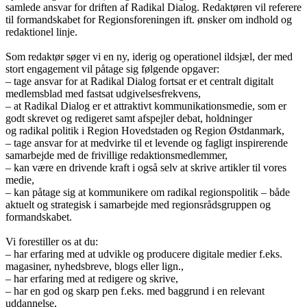
samlede ansvar for driften af Radikal Dialog. Redaktøren vil referere
til formandskabet for Regionsforeningen ift. ønsker om indhold og
redaktionel linje.
Som redaktør søger vi en ny, iderig og operationel ildsjæl, der med
stort engagement vil påtage sig følgende opgaver:
– tage ansvar for at Radikal Dialog fortsat er et centralt digitalt
medlemsblad med fastsat udgivelsesfrekvens,
– at Radikal Dialog er et attraktivt kommunikationsmedie, som er
godt skrevet og redigeret samt afspejler debat, holdninger
og radikal politik i Region Hovedstaden og Region Østdanmark,
– tage ansvar for at medvirke til et levende og fagligt inspirerende
samarbejde med de frivillige redaktionsmedlemmer,
– kan være en drivende kraft i også selv at skrive artikler til vores
medie,
– kan påtage sig at kommunikere om radikal regionspolitik – både
aktuelt og strategisk i samarbejde med regionsrådsgruppen og
formandskabet.
Vi forestiller os at du:
– har erfaring med at udvikle og producere digitale medier f.eks.
magasiner, nyhedsbreve, blogs eller lign.,
– har erfaring med at redigere og skrive,
– har en god og skarp pen f.eks. med baggrund i en relevant
uddannelse,