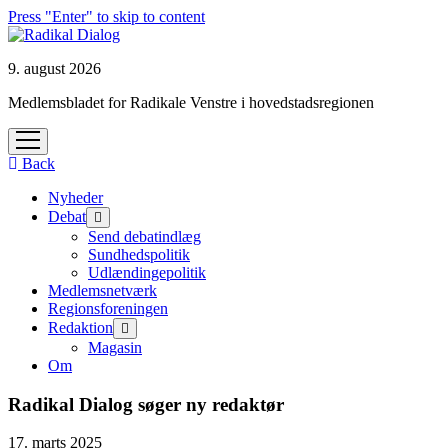
Press "Enter" to skip to content
9. august 2026
Medlemsbladet for Radikale Venstre i hovedstadsregionen
open
menu
Back
Nyheder
Debat
open
menu
Send debatindlæg
Sundhedspolitik
Udlændingepolitik
Medlemsnetværk
Regionsforeningen
Redaktion
open
menu
Magasin
Om
Radikal Dialog søger ny redaktør
17. marts 2025