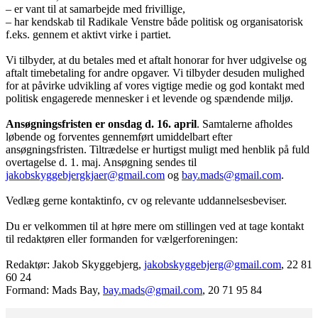
– er vant til at samarbejde med frivillige,
– har kendskab til Radikale Venstre både politisk og organisatorisk
f.eks. gennem et aktivt virke i partiet.
Vi tilbyder, at du betales med et aftalt honorar for hver udgivelse og
aftalt timebetaling for andre opgaver. Vi tilbyder desuden mulighed
for at påvirke udvikling af vores vigtige medie og god kontakt med
politisk engagerede mennesker i et levende og spændende miljø.
Ansøgningsfristen er onsdag d. 16. april
. Samtalerne afholdes
løbende og forventes gennemført umiddelbart efter
ansøgningsfristen. Tiltrædelse er hurtigst muligt med henblik på fuld
overtagelse d. 1. maj. Ansøgning sendes til
jakobskyggebjergkjaer@gmail.com
og
bay.mads@gmail.com
.
Vedlæg gerne kontaktinfo, cv og relevante uddannelsesbeviser.
Du er velkommen til at høre mere om stillingen ved at tage kontakt
til redaktøren eller formanden for vælgerforeningen:
Redaktør: Jakob Skyggebjerg,
jakobskyggebjerg@gmail.com
, 22 81
60 24
Formand: Mads Bay,
bay.mads@gmail.com
, 20 71 95 84