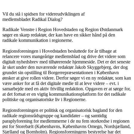
Vil du stå i spidsen for videreudviklingen af
medlemsbladet Radikal Dialog?
Radikale Venstre i Region Hovedstaden og Region Østdanmark
søger en skarp redaktør, der kan have en sikker hånd på den
radikale kommunikation i regionerne.
Regionsforeningen i Hovedstaden besluttede for år tilbage at
relancere vores mangeårige medlemsblad og drive det videre som
digitalt nyhedsbrev med tilhørerende hjemmeside. Det er det seneste
år sket under den nuværende redaktør Jakob Skyggebjerg, der dog
grundet sin opstilling til Borgerrepræsentationen i København
ønsker at give rollen videre. Derfor søger vi en ny redaktør, som kan
være anker for at få det digitale medie til at leve videre – evt. i
samarbejde med en aktiv frivillig redaktion. Opgaven er at sørge for,
at det fortsat er en vigtig kommunikationsplatform for det radikale
politiske og organisatoriske liv i Regionerne.
Regionsforeningen er politisk og organisatorisk bagland for den
radikale regionsrådsgruppe og kandidater – og samtidig
paraplyforening for medlemmerne i de nu fem storkredse i regionen
øst for Storebælt (Københavns, Københavns Omegn, Nordsjælland,
Sjælland og Bornholm). Regionsforeningens bestyrelse har det