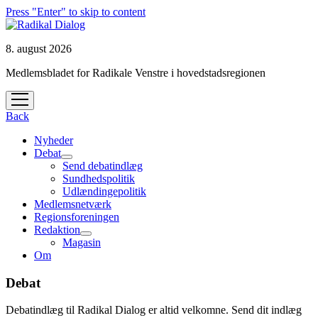
Press "Enter" to skip to content
8. august 2026
Medlemsbladet for Radikale Venstre i hovedstadsregionen
open
menu
Back
Nyheder
Debat
open
Send debatindlæg
menu
Sundhedspolitik
Udlændingepolitik
Medlemsnetværk
Regionsforeningen
Redaktion
open
Magasin
menu
Om
Debat
Debatindlæg til Radikal Dialog er altid velkomne. Send dit indlæg