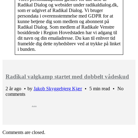
Radikal Dialog og websider under radikaldialog.dk,
som er udgivet af Radikal Dialog. Vi bruger
persondata i overensstemmelse med GDPR for at
kunne betjene dig som medlem og abonnent på
Radikal Dialog. Som medlem af Radikale Venstre
bosiddende i Region Hovedstaden har vi adgang til
dit navn og din emailadresse. Du kan til enhver tid
framelde dig dette nyhedsbrev ved at trykke på linket
i bunden.
Radikal valgkamp startet med dobbelt vådeskud
2 år ago
by
Jakob Skyggebjerg Kjær
5 min read
No
comments
…
Comments are closed.