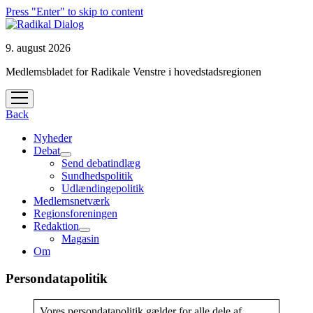
Press "Enter" to skip to content
9. august 2026
Medlemsbladet for Radikale Venstre i hovedstadsregionen
open
menu
Back
Nyheder
Debat
open
Send debatindlæg
menu
Sundhedspolitik
Udlændingepolitik
Medlemsnetværk
Regionsforeningen
Redaktion
open
Magasin
menu
Om
Persondatapolitik
Vores persondatapolitik gælder for alle dele af