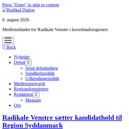
Press "Enter" to skip to content
6. august 2026
Medlemsbladet for Radikale Venstre i hovedstadsregionen
open
menu
Back
Nyheder
Debat
open
menu
Send debatindlæg
Sundhedspolitik
Udlændingepolitik
Medlemsnetværk
Regionsforeningen
Redaktion
open
menu
Magasin
Om
Radikale Venstre sætter kandidathold til
Region Syddanmark